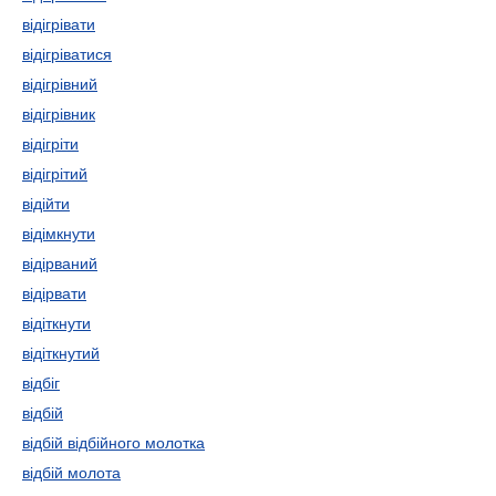
відігрівати
відігріватися
відігрівний
відігрівник
відігріти
відігрітий
відійти
відімкнути
відірваний
відірвати
відіткнути
відіткнутий
відбіг
відбій
відбій відбійного молотка
відбій молота