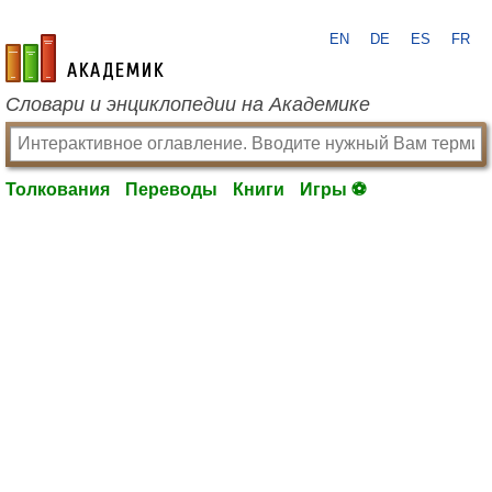
EN
DE
ES
FR
academic.ru
Словари и энциклопедии на Академике
Толкования
Переводы
Книги
Игры ⚽