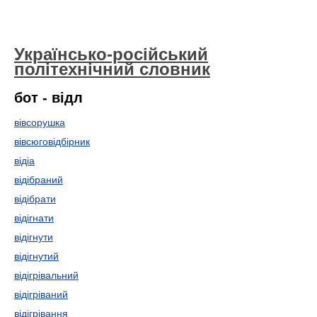
Українсько-російський
політехнічний словник
бот - відл
вівсорушка
вівсюговідбірник
відіа
відібраний
відібрати
відігнати
відігнути
відігнутий
відігрівальний
відігріваний
відігрівання