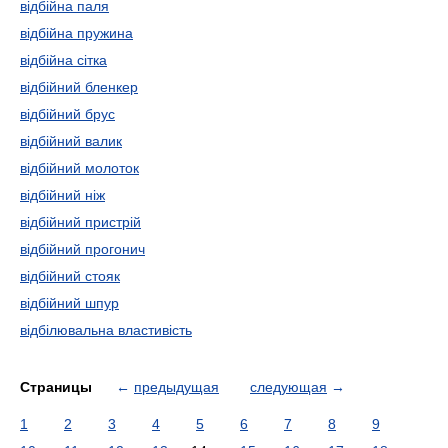
відбійна паля
відбійна пружина
відбійна сітка
відбійний бленкер
відбійний брус
відбійний валик
відбійний молоток
відбійний ніж
відбійний пристрій
відбійний прогонич
відбійний стояк
відбійний шпур
відбілювальна властивість
Страницы
←
предыдущая
следующая
→
1
2
3
4
5
6
7
8
9