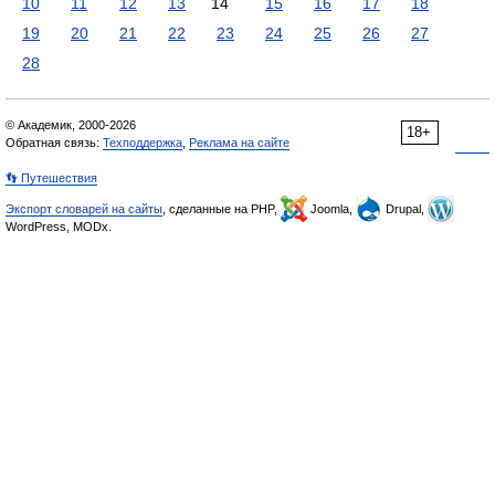
10
11
12
13
14
15
16
17
18
19
20
21
22
23
24
25
26
27
28
© Академик, 2000-2026
18+
Обратная связь:
Техподдержка
,
Реклама на сайте
👣 Путешествия
Экспорт словарей на сайты
, сделанные на PHP,
Joomla,
Drupal,
WordPress, MODx.